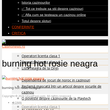
Istoria cazinourilor
✅ Tot ce trebuie sa stii despre cazinouri
✅ Afla cum se testeaza un cazinou online
Totul despre sloturi
CONFERINȚE
CRITICA
🔉ONJN
Operatori licenta clasa 1
burning hot rosie neagra
Operatori licenta clasa 2
Lista neagra de la Onjn
BLOG
Dependenta de jocuri de noroc in cazinouri
Reclamă mascată într-un articol despre jocurile de
burning hot rosie neagra
cazinou
Copyright © 2026
GhostPool.com
. All rights reserved.
O poveste despre cazinourile de la Playtech
🔉ONJN
PLATFORME PARIURI
Operatori licenta clasa 1