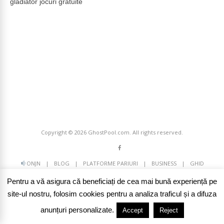
gladiator jocuri gratuite
Copyright © 2026
GhostPool.com
. All rights reserved.
ONJN
BLOG
PLATFORME PARIURI
BUSINESS
GHID
CONFERINȚE
CRITICA
Pentru a vă asigura că beneficiați de cea mai bună experiență pe
site-ul nostru, folosim cookies pentru a analiza traficul și a difuza
anunțuri personalizate.
Accept
Reject