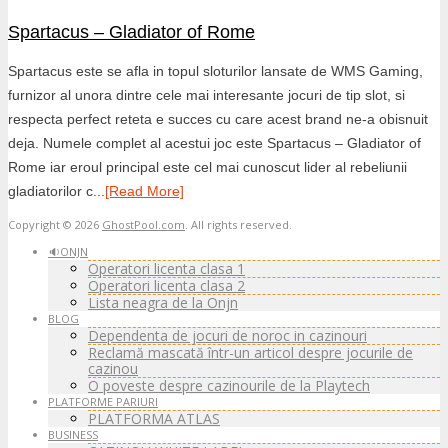
Spartacus – Gladiator of Rome
Spartacus este se afla in topul sloturilor lansate de WMS Gaming,
furnizor al unora dintre cele mai interesante jocuri de tip slot, si
respecta perfect reteta e succes cu care acest brand ne-a obisnuit
deja. Numele complet al acestui joc este Spartacus – Gladiator of
Rome iar eroul principal este cel mai cunoscut lider al rebeliunii
gladiatorilor c...
[Read More]
Copyright © 2026
GhostPool.com
. All rights reserved.
🔉ONJN
Operatori licenta clasa 1
Operatori licenta clasa 2
Lista neagra de la Onjn
BLOG
Dependenta de jocuri de noroc in cazinouri
Reclamă mascată într-un articol despre jocurile de
cazinou
O poveste despre cazinourile de la Playtech
PLATFORME PARIURI
PLATFORMA ATLAS
BUSINESS