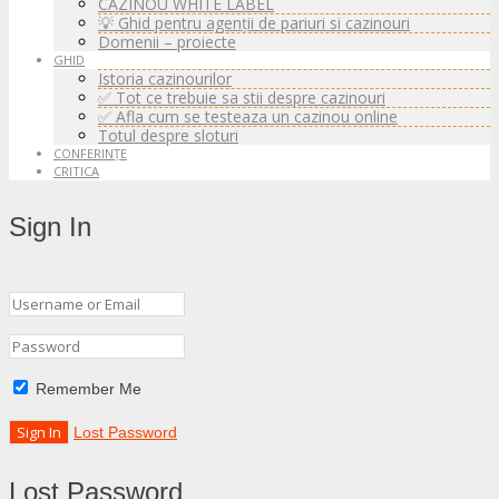
CAZINOU WHITE LABEL
💡 Ghid pentru agenții de pariuri si cazinouri
Domenii – proiecte
GHID
Istoria cazinourilor
✅ Tot ce trebuie sa stii despre cazinouri
✅ Afla cum se testeaza un cazinou online
Totul despre sloturi
CONFERINȚE
CRITICA
Sign In
Remember Me
Lost Password
Lost Password