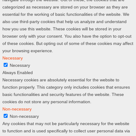
categorized as necessary are stored on your browser as they are
essential for the working of basic functionalities of the website. We
also use third-party cookies that help us analyze and understand
how you use this website. These cookies will be stored in your
browser only with your consent. You also have the option to opt-out
of these cookies. But opting out of some of these cookies may affect
your browsing experience.
Necessary
Necessary
Always Enabled
Necessary cookies are absolutely essential for the website to
function properly. This category only includes cookies that ensures
basic functionalities and security features of the website. These
cookies do not store any personal information.
Non-necessary
Non-necessary
Any cookies that may not be particularly necessary for the website
to function and is used specifically to collect user personal data via