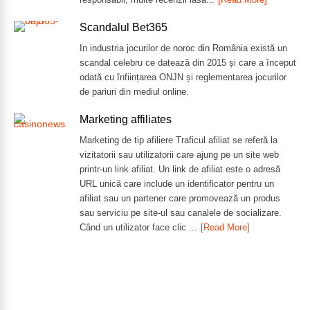
Scandalul Bet365
In industria jocurilor de noroc din România există un
scandal celebru ce datează din 2015 și care a început
odată cu înființarea ONJN și reglementarea jocurilor
de pariuri din mediul online.
Marketing affiliates
Marketing de tip afiliere Traficul afiliat se referă la
vizitatorii sau utilizatorii care ajung pe un site web
printr-un link afiliat. Un link de afiliat este o adresă
URL unică care include un identificator pentru un
afiliat sau un partener care promovează un produs
sau serviciu pe site-ul sau canalele de socializare.
Când un utilizator face clic ...
[Read More]