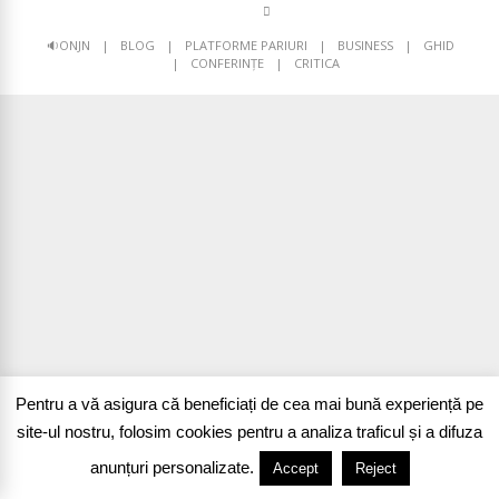
🔉ONJN
BLOG
PLATFORME PARIURI
BUSINESS
GHID
CONFERINȚE
CRITICA
Pentru a vă asigura că beneficiați de cea mai bună experiență pe
site-ul nostru, folosim cookies pentru a analiza traficul și a difuza
anunțuri personalizate.
Accept
Reject