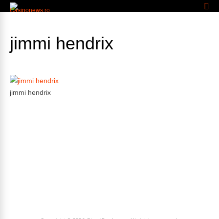
jimmi hendrix
jimmi hendrix