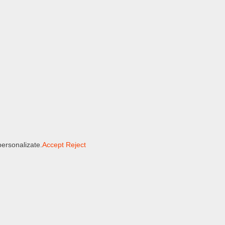
personalizate.
Accept
Reject