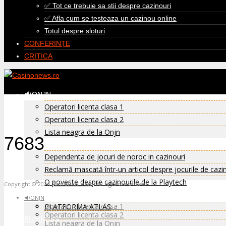
✅ Tot ce trebuie sa stii despre cazinouri
✅ Afla cum se testeaza un cazinou online
Totul despre sloturi
CONFERINȚE
CRITICA
🔉ONJN
Operatori licenta clasa 1
Operatori licenta clasa 2
Lista neagra de la Onjn
7683
BLOG
Dependenta de jocuri de noroc in cazinouri
Reclamă mascată într-un articol despre jocurile de cazi
O poveste despre cazinourile de la Playtech
Copyright © 2026
GhostPool.com
. All rights reserved.
PLATFORME PARIURI
🔉ONJN
Operatori licenta clasa 1
PLATFORMA ATLAS
Operatori licenta clasa 2
BUSINESS
Lista neagra de la Onjn