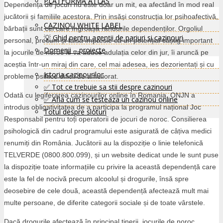
PLATFORMA ATLAS
Dependența de jocuri nu este doar un mit, ea afectând în mod real
BUSINESS
jucătorii și familiile acestora. Prin insăși construcția lor psihoafectivă,
CAZINOU WHITE LABEL
bărbații sunt cei care îngroașă rândurile dependenților. Orgoliul
💡 Ghid pentru agenții de pariuri si cazinouri
personal, precum și falsa impresie că un potențial câștig important
Domenii – proiecte
la jocurile de noroc le va aduce adulația celor din jur, îi aruncă pe
GHID
aceștia într-un miraj din care, cel mai adesea, ies dezorientați și cu
Istoria cazinourilor
probleme psihice dificil de ameliorat.
✅ Tot ce trebuie sa stii despre cazinouri
Odată cu legiferarea cazinourilor online în Romania, ONJN a
✅ Afla cum se testeaza un cazinou online
introdus obligativitatea de a participa la programul național Joc
Totul despre sloturi
Responsabil pentru toți operatorii de jocuri de noroc. Consilierea
CONFERINȚE
psihologică din cadrul programului este asigurată de câțiva medici
CRITICA
renumiți din România. Jucătorii au la dispoziție o linie telefonică
TELVERDE (0800.800.099), și un website dedicat unde le sunt puse
la dispoziție toate informațiile cu privire la această dependență care
este la fel de nocivă precum alcoolul și drogurile, însă spre
deosebire de cele două, această dependență afectează mult mai
multe persoane, de diferite categorii sociale și de toate vârstele.
Dacă drogurile afectează în principal tinerii, jocurile de noroc