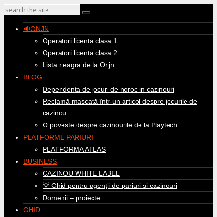
🔉ONJN
Operatori licenta clasa 1
Operatori licenta clasa 2
Lista neagra de la Onjn
BLOG
Dependenta de jocuri de noroc in cazinouri
Reclamă mascată într-un articol despre jocurile de
cazinou
O poveste despre cazinourile de la Playtech
PLATFORME PARIURI
PLATFORMA ATLAS
BUSINESS
CAZINOU WHITE LABEL
💡 Ghid pentru agenții de pariuri si cazinouri
Domenii – proiecte
GHID