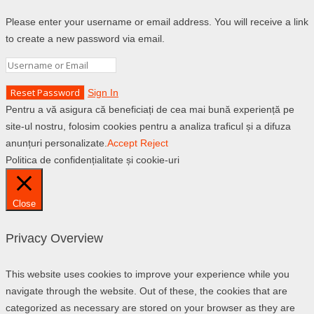
Please enter your username or email address. You will receive a link
to create a new password via email.
Sign In
Pentru a vă asigura că beneficiați de cea mai bună experiență pe
site-ul nostru, folosim cookies pentru a analiza traficul și a difuza
anunțuri personalizate.
Accept
Reject
Politica de confidențialitate și cookie-uri
Close
Privacy Overview
This website uses cookies to improve your experience while you
navigate through the website. Out of these, the cookies that are
categorized as necessary are stored on your browser as they are