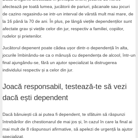
afectează pe toată lumea, jucătorii de pariuri, păcanale sau jocuri
de cazino regasindu-se intr-un interval de vârstă mult mai mare, de
la 16 până la 70 de ani. În plus, pe lângă viețile dependenților sunt
afectate grav și viețile celor din jur, respectiv a familiei, copiilor,
rudelor și prietenilor.
Jucătorul depenent poate cădea ușor dintr-o dependență în alta,
jocurile îmbinându-se ca o mănușă cu dependența de alcool, într-un
final ajungându-se, fără un ajutor specializat la distrugerea
individului respectiv și a celor din jur.
Joacă responsabil, testează-te să vezi
dacă ești dependent
Dacă bănuiești că ai putea fi dependent, te sfătuim să răspunzi
întrebărilor din chestionarul de mai jos și, în cazul în care la final ai
mai mult de 8 răspunsuri afirmative, să apelezi de urgență la ajutor
specializat.