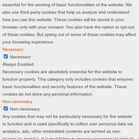
essential for the working of basic functionalities of the website. We
also use third-party cookies that help us analyze and understand
how you use this website. These cookies will be stored in your
browser only with your consent. You also have the option to opt-out
of these cookies. But opting out of some of these cookies may affect
your browsing experience.
Necessary
Necessary
Always Enabled
Necessary cookies are absolutely essential for the website to
function properly. This category only includes cookies that ensures
basic functionalities and security features of the website. These
cookies do not store any personal information.
Non-necessary
Non-necessary
Any cookies that may not be particularly necessary for the website
to function and is used specifically to collect user personal data via
analytics, ads, other embedded contents are termed as non-
necessary cookies. It is mandatory to procure user consent prior to