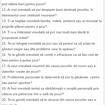
poți obține bani pentru jocuri?
12. Ai vrut vreodată să pui deoparte banii destinați jocurilor, în
detrimentul unor cheltuieli necesare?
13. Ți-ai neglijat vreodată familia, rudele, prietenii sau ai renunțat la
propriile plăceri pentru a juca?
14. Ți s-a întâmplat vreodată să joci mai mulți bani decât iți
propusesei inițial?
15. Te-ai refugiat vreodată sa joci sau să pariezi ca să scapi de
gânduri negre sau alte probleme care te apăsau?
16. Te-ai gândit vreodată să comiți o infracțiune ca să faci rost de
bani pentru a putea juca?
17. Ai avut vreodată insomnii din cauza jocurilor de noroc sau a
datoriilor create de jocuri?
18. Problemele personale te determină să joci la păcănele, cazino
sau pariuri sportive?
19. Ai fost vreodată tentat sa sărbătorești o reușită personală prin
câteva ore petrecute într-o sală de jocuri?
20. Te-ai gandit vreodată să te sinucizi din cauza jocurilor sau a