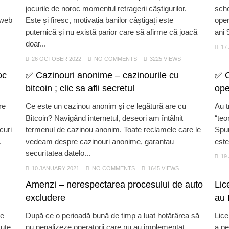
jocurile de noroc momentul retragerii câștigurilor.
sche
 web
Este și firesc, motivația banilor câștigați este
oper
puternică și nu există parior care să afirme că joacă
ani 
doar...
17
26 OCTOBER 2022
NO COMMENTS
3225 VIEWS
oc
✅ Cazinouri anonime – cazinourile cu
✅ C
bitcoin ; clic sa afli secretul
ope
re
Ce este un cazinou anonim și ce legătură are cu
Au t
Bitcoin? Navigând internetul, deseori am întâlnit
“teo
curi
termenul de cazinou anonim. Toate reclamele care le
Spun
.
vedeam despre cazinouri anonime, garantau
este
securitatea datelo...
19
10 JANUARY 2021
NO COMMENTS
1645 VIEWS
Amenzi – nerespectarea procesului de auto
Lic
excludere
au
te
După ce o perioadă bună de timp a luat hotărârea să
Lice
sute
nu penalizeze operatorii care nu au implementat
a pe