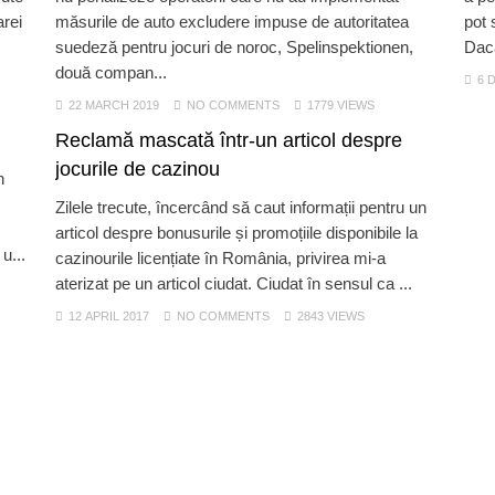
arei
măsurile de auto excludere impuse de autoritatea
pot 
suedeză pentru jocuri de noroc, Spelinspektionen,
Dacă
două compan...
6 
22 MARCH 2019
NO COMMENTS
1779 VIEWS
Reclamă mascată într-un articol despre
jocurile de cazinou
n
Zilele trecute, încercând să caut informații pentru un
articol despre bonusurile și promoțiile disponibile la
u...
cazinourile licențiate în România, privirea mi-a
aterizat pe un articol ciudat. Ciudat în sensul ca ...
12 APRIL 2017
NO COMMENTS
2843 VIEWS