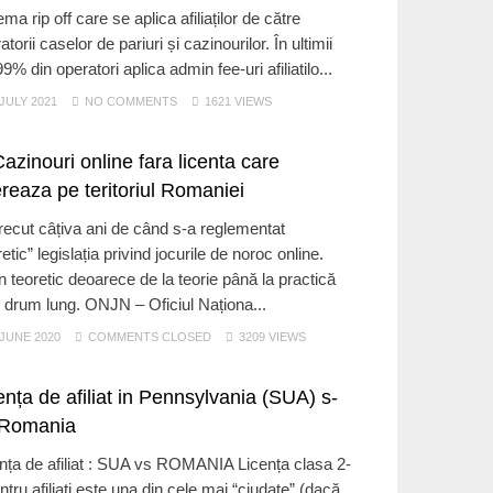
ma rip off care se aplica afiliaților de către
atorii caselor de pariuri și cazinourilor. În ultimii
99% din operatori aplica admin fee-uri afiliatilo...
 JULY 2021
NO COMMENTS
1621 VIEWS
azinouri online fara licenta care
reaza pe teritoriul Romaniei
recut câțiva ani de când s-a reglementat
retic” legislația privind jocurile de noroc online.
 teoretic deoarece de la teorie până la practică
 drum lung. ONJN – Oficiul Naționa...
 JUNE 2020
COMMENTS CLOSED
3209 VIEWS
ența de afiliat in Pennsylvania (SUA) s-
 Romania
nța de afiliat : SUA vs ROMANIA Licența clasa 2-
ntru afiliați este una din cele mai “ciudate” (dacă