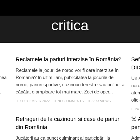
critica
Reclamele la pariuri interzise în România?
Sef
DI
Reclamele la jocuri de noroc vor fi oare interzise în
unea
România? În ultimii ani, publicitatea la jocurile de
Un a
noroc, pariuri sportive, cazinouri terestre sau online, a
noro
.
căpătat o amploare tot mai mare. Zeci de oper...
aten
ofic
7 DECEMBER 2022
NO COMMENTS
3373 VIEWS
24
Retrageri de la cazinouri si case de pariuri
☠️ 
din România
pen
Jucătorii au ca punct culminant al participării la
Adm