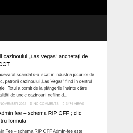
ii cazinoului „Las Vegas” anchetați de
ICOT
devărat scandal s-a iscat în industria jocurilor de
c, patronii cazinoului „Las Vegas” fiind în centrul
ției. Totul a pornit de la plângerile înainte către
ialități de unele cazinouri, nefiind d...
 NOVEMBER 2022
NO COMMENTS
3474 VIEWS
Admin fee – schema RIP OFF ; clic
tru formula
in Fee – schema RIP OFF Admin-fee este