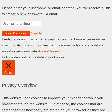
Please enter your username or email address. You will receive a link
to create a new password via email.
Sign In
Pentru a vă asigura că beneficiați de cea mai bună experiență pe
site-ul nostru, folosim cookies pentru a analiza traficul și a difuza
anunțuri personalizate.
Accept
Reject
Politica de confidențialitate și cookie-uri
Close
Privacy Overview
This website uses cookies to improve your experience while you
navigate through the website. Out of these, the cookies that are
categorized as necessary are stored on your browser as they are