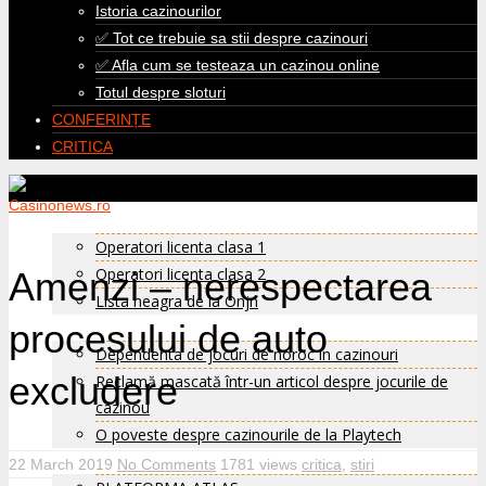
Istoria cazinourilor
✅ Tot ce trebuie sa stii despre cazinouri
✅ Afla cum se testeaza un cazinou online
Totul despre sloturi
CONFERINȚE
CRITICA
🔉ONJN
Operatori licenta clasa 1
Operatori licenta clasa 2
Amenzi – nerespectarea
Lista neagra de la Onjn
procesului de auto
BLOG
Dependenta de jocuri de noroc in cazinouri
excludere
Reclamă mascată într-un articol despre jocurile de
cazinou
O poveste despre cazinourile de la Playtech
PLATFORME PARIURI
22 March 2019
No Comments
1781 views
critica
,
stiri