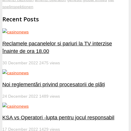
spelinspektionen
Recent Posts
Reclamele pacanelelor si pariuri la TV interzise
înainte de ora 18.00
30 December 2022
2475 views
Noi reglementări privind procesatorii de plăți
24 December 2022
1489 views
KSA vs Operatori -lupta pentru jocul responsabil
17 December 2022
1429 views