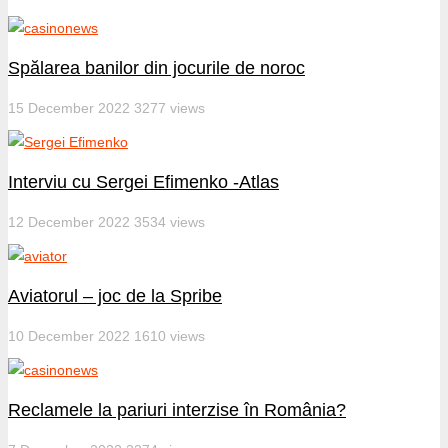
Spălarea banilor din jocurile de noroc
15 December 2022
3277 views
Interviu cu Sergei Efimenko -Atlas
12 December 2022
3534 views
Aviatorul – joc de la Spribe
10 December 2022
1610 views
Reclamele la pariuri interzise în România?