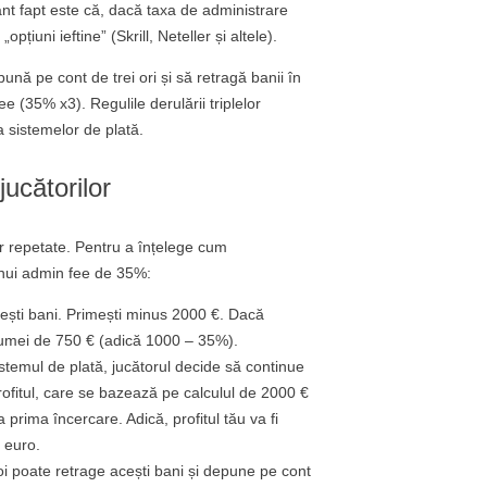
ant fapt este că, dacă taxa de administrare
opțiuni ieftine” (Skrill, Neteller și altele).
ună pe cont de trei ori și să retragă banii în
e (35% x3). Regulile derulării triplelor
a sistemelor de plată.
jucătorilor
r repetate. Pentru a înțelege cum
unui admin fee de 35%:
ești bani. Primești minus 2000 €. Dacă
a sumei de 750 € (adică 1000 – 35%).
temul de plată, jucătorul decide să continue
rofitul, care se bazează pe calculul de 2000 €
rima încercare. Adică, profitul tău va fi
 euro.
oi poate retrage acești bani și depune pe cont