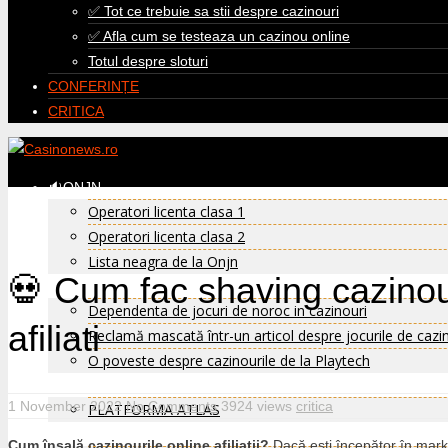
✅ Tot ce trebuie sa stii despre cazinouri
✅ Afla cum se testeaza un cazinou online
Totul despre sloturi
CONFERINȚE
CRITICA
🔉ONJN
Operatori licenta clasa 1
Operatori licenta clasa 2
Lista neagra de la Onjn
💀 Cum fac shaving cazinour
BLOG
Dependenta de jocuri de noroc in cazinouri
afiliati
Reclamă mascată într-un articol despre jocurile de cazi
O poveste despre cazinourile de la Playtech
PLATFORME PARIURI
1 November 2022
No Comments
3924 views
critica
PLATFORMA ATLAS
BUSINESS
Cum înșală cazinourile online afiliații?
Dacă ești începător în market