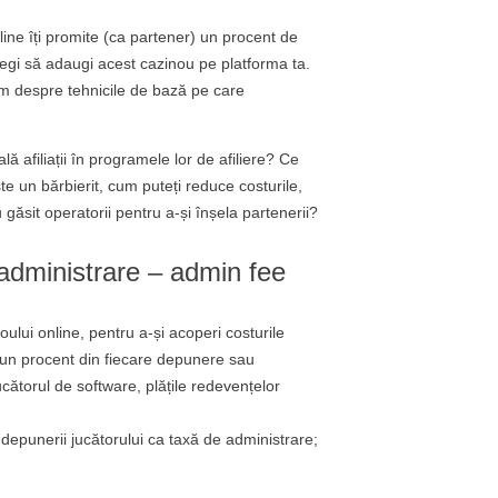
line îți promite (ca partener) un procent de
alegi să adaugi acest cazinou pe platforma ta.
um despre tehnicile de bază pe care
ă afiliații în programele lor de afiliere? Ce
ste un bărbierit, cum puteți reduce costurile,
 găsit operatorii pentru a-și înșela partenerii?
e administrare – admin fee
lui online, pentru a-și acoperi costurile
c un procent din fiecare depunere sau
ucătorul de software, plățile redevențelor
epunerii jucătorului ca taxă de administrare;