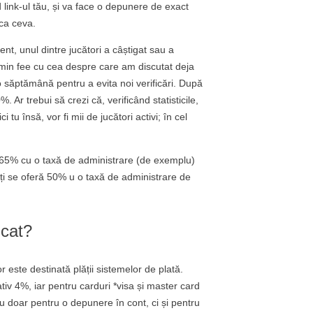
d link-ul tău, și va face o depunere de exact
ica ceva.
ent, unul dintre jucători a câștigat sau a
admin fee cu cea despre care am discutat deja
o săptămână pentru a evita noi verificări. După
Ar trebui să crezi că, verificând statisticile,
 tu însă, vor fi mii de jucători activi; în cel
ă 65% cu o taxă de administrare (de exemplu)
ți se oferă 50% u o taxă de administrare de
icat?
or este destinată plății sistemelor de plată.
tiv 4%, iar pentru carduri *visa și master card
nu doar pentru o depunere în cont, ci și pentru