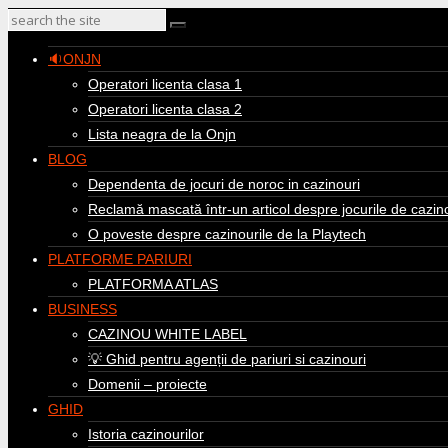
🔉ONJN
Operatori licenta clasa 1
Operatori licenta clasa 2
Lista neagra de la Onjn
BLOG
Dependenta de jocuri de noroc in cazinouri
Reclamă mascată într-un articol despre jocurile de cazin
O poveste despre cazinourile de la Playtech
PLATFORME PARIURI
PLATFORMA ATLAS
BUSINESS
CAZINOU WHITE LABEL
💡 Ghid pentru agenții de pariuri si cazinouri
Domenii – proiecte
GHID
Istoria cazinourilor