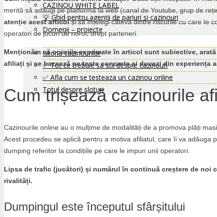
CAZINOU WHITE LABEL
merită să adaugi pe platforma ta web (canal de Youtube, grup de rețel
💡 Ghid pentru agenții de pariuri si cazinouri
atenție acest articol
și să înțelegi câteva dintre riscurile cu care te 
Domenii – proiecte
operatori de jocuri de noroc drept parteneri.
GHID
Menționăm că opiniile exprimate în articol sunt subiective, arat
Istoria cazinourilor
afiliați și se bazează pe teste concrete și dovezi din experiența 
✅ Tot ce trebuie sa stii despre cazinouri
✅ Afla cum se testeaza un cazinou online
Totul despre sloturi
Cum trișează cazinourile afil
CONFERINȚE
CRITICA
Cazinourile online au o mulțime de modalități de a promova plăți masive p
Acest procedeu se aplică pentru a motiva afiliatul, care îi va adăuga
dumping referitor la condițiile pe care le impun unii operatori.
Lipsa de trafic (jucători) și numărul în continuă creștere de noi
rivalități.
Dumpingul este începutul sfârșitului