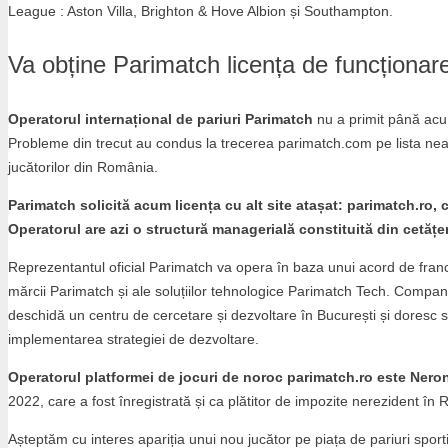
League : Aston Villa, Brighton & Hove Albion și Southampton.
Va obține Parimatch licența de funcționa
Operatorul internațional de pariuri Parimatch
nu a primit până acu
Probleme din trecut au condus la trecerea parimatch.com pe lista nea
jucătorilor din România.
Parimatch solicită acum licența cu alt site atașat: parimatch.ro,
Operatorul are azi o structură managerială constituită din cetățe
Reprezentantul oficial Parimatch va opera în baza unui acord de franciz
mărcii Parimatch și ale soluțiilor tehnologice Parimatch Tech. Compa
deschidă un centru de cercetare și dezvoltare în București și doresc 
implementarea strategiei de dezvoltare.
Operatorul platformei de jocuri de noroc parimatch.ro este Nero
2022, care a fost înregistrată și ca plătitor de impozite nerezident în
Așteptăm cu interes apariția unui nou jucător pe piața de pariuri sporti