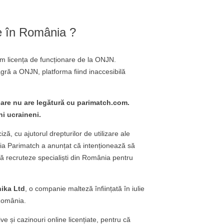
re în România ?
m licența de funcționare de la ONJN.
gră a ONJN, platforma fiind inaccesibilă
 care nu are legătură cu parimatch.com.
ni ucraineni.
ă, cu ajutorul drepturilor de utilizare ale
nia Parimatch a anunțat că intenționează să
să recruteze specialiști din România pentru
nika Ltd
, o companie malteză înființată în iulie
 România.
ve și cazinouri online licențiate, pentru că