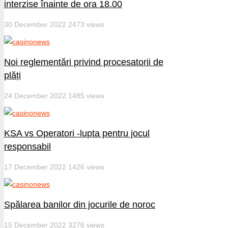
interzise înainte de ora 18.00
30 December 2022
2473 views
Noi reglementări privind procesatorii de
plăți
24 December 2022
1485 views
KSA vs Operatori -lupta pentru jocul
responsabil
17 December 2022
1426 views
Spălarea banilor din jocurile de noroc
15 December 2022
3276 views