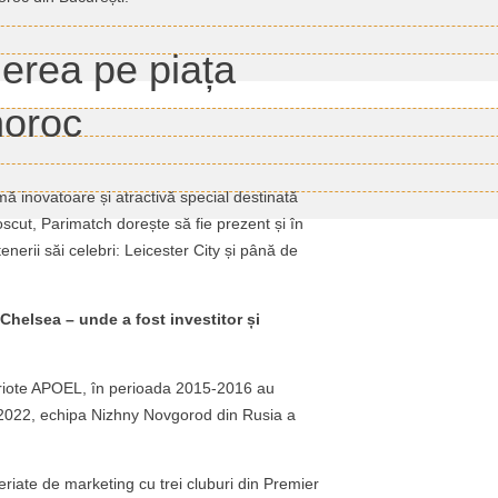
erea pe piața
noroc
mă inovatoare și atractivă special destinată
oscut, Parimatch dorește să fie prezent și în
nerii săi celebri: Leicester City și până de
 Chelsea – unde a fost investitor și
ipriote APOEL, în perioada 2015-2016 au
1-2022, echipa Nizhny Novgorod din Rusia a
riate de marketing cu trei cluburi din Premier