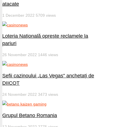
atacate
1 December 2022
5709 views
Loteria Națională oprește reclamele la
pariuri
26 November 2022
1446 views
Sefii cazinoului „Las Vegas” anchetați de
DIICOT
24 November 2022
3473 views
Grupul Betano Romania
12 November 2022
2775 views