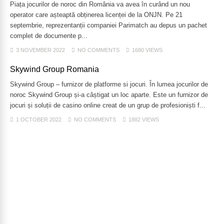
Piața jocurilor de noroc din România va avea în curând un nou
operator care așteaptă obținerea licenței de la ONJN. Pe 21
septembrie, reprezentanții companiei Parimatch au depus un pachet
complet de documente p...
3 NOVEMBER 2022
NO COMMENTS
1680 VIEWS
Skywind Group Romania
Skywind Group – furnizor de platforme si jocuri. În lumea jocurilor de
noroc Skywind Group și-a câștigat un loc aparte. Este un furnizor de
jocuri și soluții de casino online creat de un grup de profesioniști f...
1 OCTOBER 2022
NO COMMENTS
1882 VIEWS