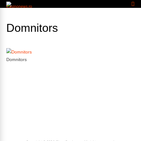
Domnitors
Domnitors