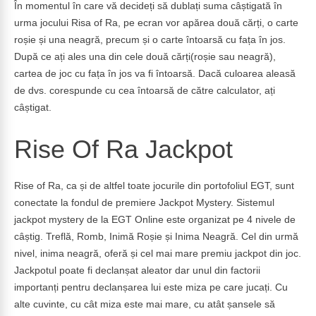
În momentul în care vă decideți să dublați suma câștigată în
urma jocului Risa of Ra, pe ecran vor apărea două cărți, o carte
roșie și una neagră, precum și o carte întoarsă cu fața în jos.
După ce ați ales una din cele două cărți(roșie sau neagră),
cartea de joc cu fața în jos va fi întoarsă. Dacă culoarea aleasă
de dvs. corespunde cu cea întoarsă de către calculator, ați
câștigat.
Rise Of Ra Jackpot
Rise of Ra, ca și de altfel toate jocurile din portofoliul EGT, sunt
conectate la fondul de premiere Jackpot Mystery. Sistemul
jackpot mystery de la EGT Online este organizat pe 4 nivele de
câștig. Treflă, Romb, Inimă Roșie și Inima Neagră. Cel din urmă
nivel, inima neagră, oferă și cel mai mare premiu jackpot din joc.
Jackpotul poate fi declanșat aleator dar unul din factorii
importanți pentru declanșarea lui este miza pe care jucați. Cu
alte cuvinte, cu cât miza este mai mare, cu atât șansele să