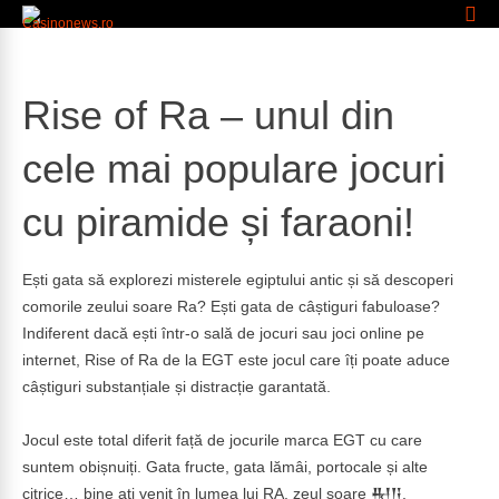
Rise of Ra – unul din
cele mai populare jocuri
cu piramide și faraoni!
Ești gata să explorezi misterele egiptului antic și să descoperi
comorile zeului soare Ra? Ești gata de câștiguri fabuloase?
Indiferent dacă ești într-o sală de jocuri sau joci online pe
internet, Rise of Ra de la EGT este jocul care îți poate aduce
câștiguri substanțiale și distracție garantată.
Jocul este total diferit față de jocurile marca EGT cu care
suntem obișnuiți. Gata fructe, gata lămâi, portocale și alte
citrice… bine ați venit în lumea lui RA, zeul soare 𒊑𒀀,