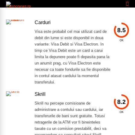
Carduri
8.5
Visa este probabil cel mai utilizat card de
debit din lume si este disponibil in doua
OK
variante: Visa Debit si Visa Electron. In
timp ce Visa Debit este un card a carui
limita la depunere poate fi depasita pana la
un anumit prag, cu Visa Electron este
necesar ca toate fondurile sa fie disponibile
in contul atasat cardului la momentul
transferului.
Skrill
8.2
Skrill nu percepe comisioane de
administrare a contului sau cardului, iar
OK
transferurile de bani sunt gratuite. Totusi
retragerile de la ATM vor fi bineinteles
taxate cu un comision prestabilit, deci va
recomandam sa consultati siteul Skrill