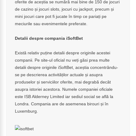
oferite de aceștia se numără mai bine de 150 de jocuri
de cazino și jocuri slots, jocuri cu jackpot, precum și
mini jocuri care pot fi jucate în timp ce pariați pe
meciurile sau evenimentele preferate.
Detalii despre compania iSoftBet
Există relativ puține detalii despre originile acestei
companii. Pe site-ul oficial nu veți găsi prea multe
detalii despre originile iSoftBet, aceștia concentrându-
se pe descrierea activităților actuale și asupra
produselor și serviciilor oferite, mai degrabă decât
asupra istoriei acestora. Numele companiei oficiale
este ISB Alderney Limited iar sediul social se află la
Londra. Compania are de asemenea birouri și în
Luxemburg.