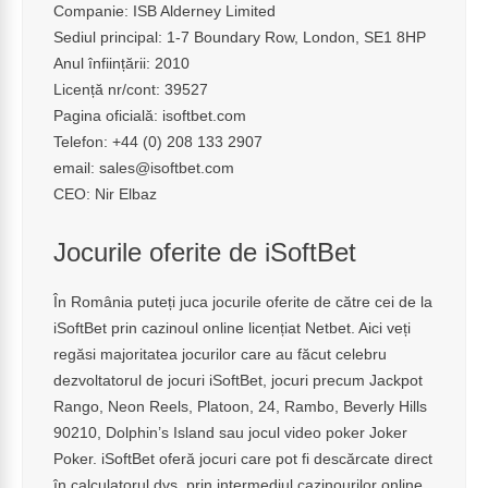
Companie: ISB Alderney Limited
Sediul principal: 1-7 Boundary Row, London, SE1 8HP
Anul înființării: 2010
Licență nr/cont: 39527
Pagina oficială: isoftbet.com
Telefon: +44 (0) 208 133 2907
email: sales@isoftbet.com
CEO: Nir Elbaz
Jocurile oferite de iSoftBet
În România puteți juca jocurile oferite de către cei de la
iSoftBet prin cazinoul online licențiat Netbet. Aici veți
regăsi majoritatea jocurilor care au făcut celebru
dezvoltatorul de jocuri iSoftBet, jocuri precum Jackpot
Rango, Neon Reels, Platoon, 24, Rambo, Beverly Hills
90210, Dolphin’s Island sau jocul video poker Joker
Poker. iSoftBet oferă jocuri care pot fi descărcate direct
în calculatorul dvs. prin intermediul cazinourilor online