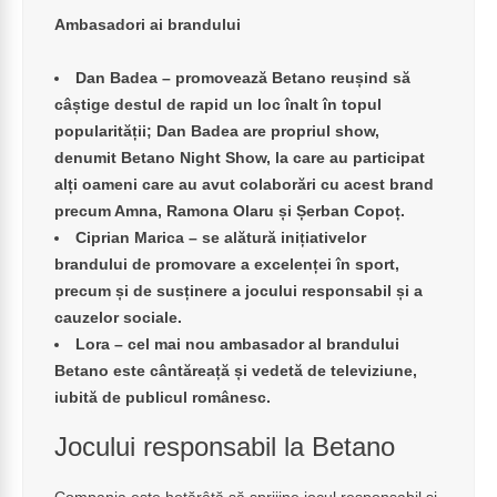
Ambasadori ai brandului
Dan Badea – promovează Betano reușind să
câștige destul de rapid un loc înalt în topul
popularității; Dan Badea are propriul show,
denumit Betano Night Show, la care au participat
alți oameni care au avut colaborări cu acest brand
precum Amna, Ramona Olaru și Șerban Copoț.
Ciprian Marica – se alătură inițiativelor
brandului de promovare a excelenței în sport,
precum și de susținere a jocului responsabil și a
cauzelor sociale.
Lora – cel mai nou ambasador al brandului
Betano este cântăreață și vedetă de televiziune,
iubită de publicul românesc.
Jocului responsabil la Betano