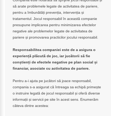
Compania este hotărâtă să sprijine jocul responsabil și
să arate problemele legate de activitatea de pariere,
pentru a îmbunătăți prevenția, intervenția și
tratamentul. Jocul responsabil în această companie
presupune implicarea pentru minimizarea efectelor
negative ale problemelor legate de activitatea de
pariere și promovarea practicilor jocului responsabil.
Responsabilitea companiei este de a asigura o
experiență plăcută de joc, iar jucătorii să fie
conștienți de efectele negative pe plan social și
financiar, asociate cu activitatea de pariere.
Pentru a-i ajuta pe jucători să joace responsabil,
compania s-a asigurat că întreaga sa echipă primește
o instruire legată de jocul responsabil și oferă diverse
informații și servicii pe site în acest sens. Enumerăm
câteva dintre acestea: