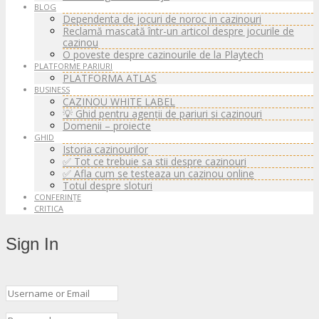
BLOG
Dependenta de jocuri de noroc in cazinouri
Reclamă mascată într-un articol despre jocurile de
cazinou
O poveste despre cazinourile de la Playtech
PLATFORME PARIURI
PLATFORMA ATLAS
BUSINESS
CAZINOU WHITE LABEL
💡 Ghid pentru agenții de pariuri si cazinouri
Domenii – proiecte
GHID
Istoria cazinourilor
✅ Tot ce trebuie sa stii despre cazinouri
✅ Afla cum se testeaza un cazinou online
Totul despre sloturi
CONFERINȚE
CRITICA
Sign In