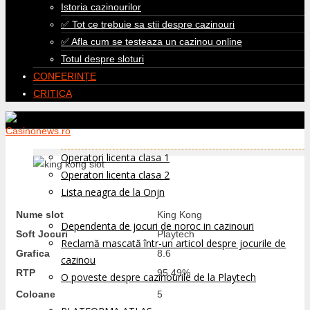
Istoria cazinourilor
✅ Tot ce trebuie sa stii despre cazinouri
✅ Afla cum se testeaza un cazinou online
Totul despre sloturi
CONFERINȚE
CRITICA
🔉ONJN
Operatori licenta clasa 1
Operatori licenta clasa 2
Lista neagra de la Onjn
BLOG
Nume slot
King Kong
Dependenta de jocuri de noroc in cazinouri
Soft Jocuri
Playtech
Reclamă mascată într-un articol despre jocurile de
Grafica
8.6
cazinou
RTP
95.49%
O poveste despre cazinourile de la Playtech
Coloane
PLATFORME PARIURI
5