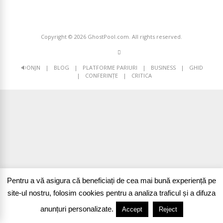
Copyright © 2026
GhostPool.com
. All rights reserved.
🔉ONJN
BLOG
PLATFORME PARIURI
BUSINESS
GHID
CONFERINȚE
CRITICA
Pentru a vă asigura că beneficiați de cea mai bună experiență pe
site-ul nostru, folosim cookies pentru a analiza traficul și a difuza
anunțuri personalizate.
Accept
Reject