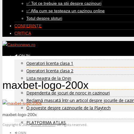
✅ Tot ce trebuie sa stii despre cazinouri
✅ Afla cum se testeaza un cazinou online
Totul despre sloturi
CONFERINȚE
CRITICA
🔉ONJN
Operatori licenta clasa 1
Operatori licenta clasa 2
Lista neagra de la Onjn
maxbet-logo-200x
BLOG
Dependenta de jocuri de noroc in cazinouri
Reclamă mascată într-un articol despre jocurile de cazi
O poveste despre cazinourile de la Playtech
maxbet-logo-200x
PLATFORME PARIURI
PLATFORMA ATLAS
Copyright © 2026
GhostPool.com
. All rights reserved.
BUSINESS
🔉ONJN