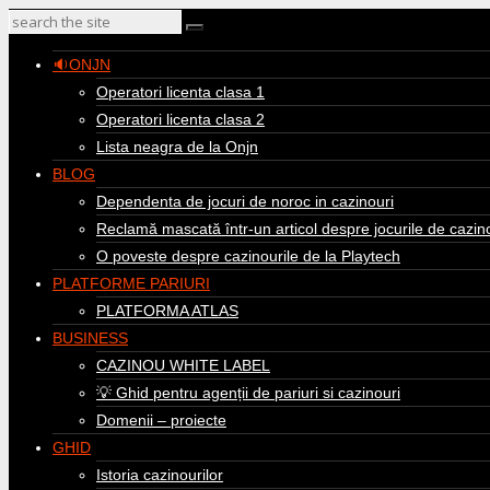
🔉ONJN
Operatori licenta clasa 1
Operatori licenta clasa 2
Lista neagra de la Onjn
BLOG
Dependenta de jocuri de noroc in cazinouri
Reclamă mascată într-un articol despre jocurile de cazin
O poveste despre cazinourile de la Playtech
PLATFORME PARIURI
PLATFORMA ATLAS
BUSINESS
CAZINOU WHITE LABEL
💡 Ghid pentru agenții de pariuri si cazinouri
Domenii – proiecte
GHID
Istoria cazinourilor