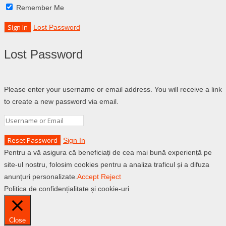
Remember Me
Lost Password
Lost Password
Please enter your username or email address. You will receive a link
to create a new password via email.
Sign In
Pentru a vă asigura că beneficiați de cea mai bună experiență pe
site-ul nostru, folosim cookies pentru a analiza traficul și a difuza
anunțuri personalizate.
Accept
Reject
Politica de confidențialitate și cookie-uri
Close