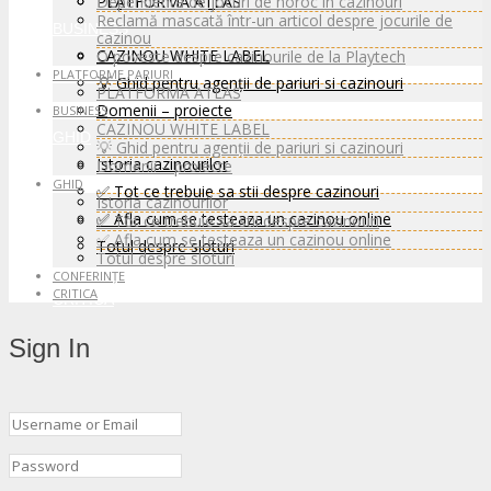
PLATFORMA ATLAS
Dependenta de jocuri de noroc in cazinouri
Reclamă mascată într-un articol despre jocurile de
BUSINESS
cazinou
CAZINOU WHITE LABEL
O poveste despre cazinourile de la Playtech
PLATFORME PARIURI
💡 Ghid pentru agenții de pariuri si cazinouri
PLATFORMA ATLAS
Domenii – proiecte
BUSINESS
CAZINOU WHITE LABEL
GHID
💡 Ghid pentru agenții de pariuri si cazinouri
Istoria cazinourilor
Domenii – proiecte
GHID
✅ Tot ce trebuie sa stii despre cazinouri
Istoria cazinourilor
✅ Afla cum se testeaza un cazinou online
✅ Tot ce trebuie sa stii despre cazinouri
✅ Afla cum se testeaza un cazinou online
Totul despre sloturi
Totul despre sloturi
CONFERINȚE
CONFERINȚE
CRITICA
CRITICA
Sign In