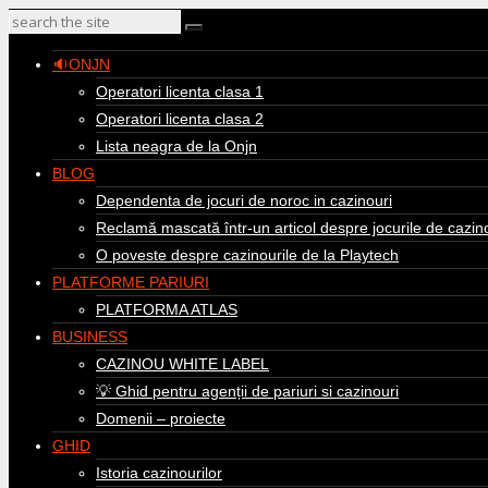
🔉ONJN
Operatori licenta clasa 1
Operatori licenta clasa 2
Lista neagra de la Onjn
BLOG
Dependenta de jocuri de noroc in cazinouri
Reclamă mascată într-un articol despre jocurile de cazin
O poveste despre cazinourile de la Playtech
PLATFORME PARIURI
PLATFORMA ATLAS
BUSINESS
CAZINOU WHITE LABEL
💡 Ghid pentru agenții de pariuri si cazinouri
Domenii – proiecte
GHID
Istoria cazinourilor