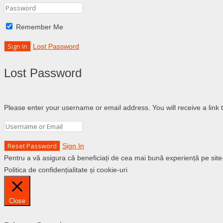
Remember Me
Lost Password
Lost Password
Please enter your username or email address. You will receive a link 
Sign In
Pentru a vă asigura că beneficiați de cea mai bună experiență pe site-u
Politica de confidențialitate și cookie-uri
Close