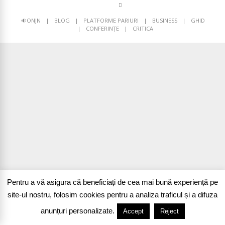
🔉ONJN
BLOG
PLATFORME PARIURI
BUSINESS
GHID
CONFERINȚE
CRITICA
Pentru a vă asigura că beneficiați de cea mai bună experiență pe
site-ul nostru, folosim cookies pentru a analiza traficul și a difuza
anunțuri personalizate.
Accept
Reject