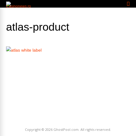
atlas-product
Copyright © 2026
GhostPool.com
. All rights reserved.