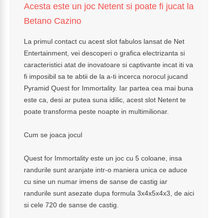
Acesta este un joc Netent si poate fi jucat la
Betano Cazino
La primul contact cu acest slot fabulos lansat de Net
Entertainment, vei descoperi o grafica electrizanta si
caracteristici atat de inovatoare si captivante incat iti va
fi imposibil sa te abtii de la a-ti incerca norocul jucand
Pyramid Quest for Immortality. Iar partea cea mai buna
este ca, desi ar putea suna idilic, acest slot Netent te
poate transforma peste noapte in multimilionar.
Cum se joaca jocul
Quest for Immortality este un joc cu 5 coloane, insa
randurile sunt aranjate intr-o maniera unica ce aduce
cu sine un numar imens de sanse de castig iar
randurile sunt asezate dupa formula 3x4x5x4x3, de aici
si cele 720 de sanse de castig.