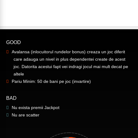
GOOD
Avalansa (inlocuitorul rundelor bonus) creaza un joc diferit
care adauga un nivel in plus dependentei create de acest
joc. Datorita acestui fapt vei indragi jocul mai mult decat pe
altele
Pariu Minim: 50 de bani pe joc (invartire)
BAD
Nu exista premii Jackpot
Nu are scatter