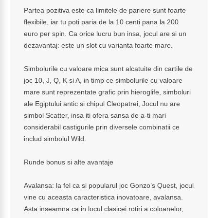
Partea pozitiva este ca limitele de pariere sunt foarte
flexibile, iar tu poti paria de la 10 centi pana la 200
euro per spin. Ca orice lucru bun insa, jocul are si un
dezavantaj: este un slot cu varianta foarte mare.
Simbolurile cu valoare mica sunt alcatuite din cartile de
joc 10, J, Q, K si A, in timp ce simbolurile cu valoare
mare sunt reprezentate grafic prin hieroglife, simboluri
ale Egiptului antic si chipul Cleopatrei, Jocul nu are
simbol Scatter, insa iti ofera sansa de a-ti mari
considerabil castigurile prin diversele combinatii ce
includ simbolul Wild.
Runde bonus si alte avantaje
Avalansa: la fel ca si popularul joc Gonzo’s Quest, jocul
vine cu aceasta caracteristica inovatoare, avalansa.
Asta inseamna ca in locul clasicei rotiri a coloanelor,