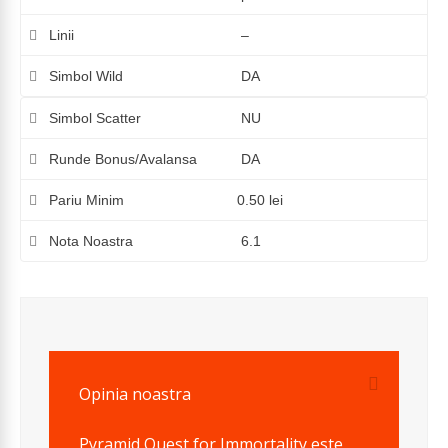
Linii
–
Simbol Wild
DA
Simbol Scatter
NU
Runde Bonus/Avalansa
DA
Pariu Minim
0.50 lei
Nota Noastra
6.1
Opinia noastra
Pyramid Quest for Immortality este