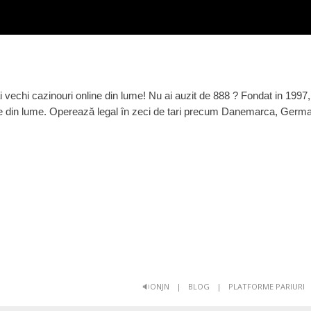
 vechi cazinouri online din lume! Nu ai auzit de 888 ? Fondat in 1997,
te din lume. Operează legal în zeci de tari precum Danemarca, German
🔉ONJN
BLOG
PLATFORME PARIURI