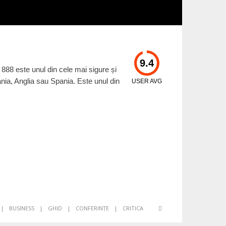
9.4
 888 este unul din cele mai sigure și
ia, Anglia sau Spania. Este unul din
USER AVG
BUSINESS
GHID
CONFERINȚE
CRITICA