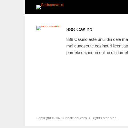
888 Casino
888 Casino este unul din cele mai
mai cunoscute cazinouri licentia
primele cazinouri online din lume!
Copyright © 2026
GhostPool.com
. All rights reserved.