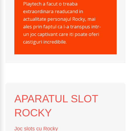
Playtech a facut o treaba
extraordinara readucand in
actualitate personajul Rocky, mai
ales prin faptul ca l-a transpus intr-
un joc captivant care iti poate oferi
castiguri incredibile.
APARATUL SLOT
ROCKY
Joc slots cu Rocky