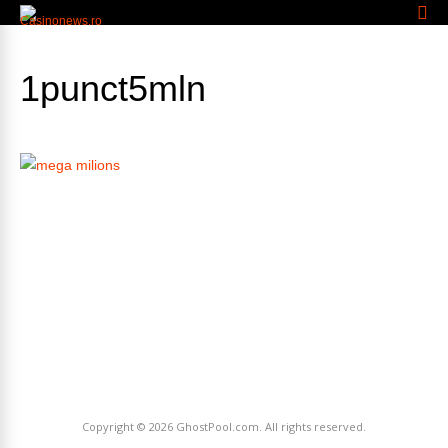
1punct5mln
Copyright © 2026
GhostPool.com
. All rights reserved.