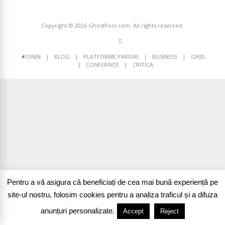
Copyright © 2026
GhostPool.com
. All rights reserved.
🔉ONJN
BLOG
PLATFORME PARIURI
BUSINESS
GHID
CONFERINȚE
CRITICA
Pentru a vă asigura că beneficiați de cea mai bună experiență pe
site-ul nostru, folosim cookies pentru a analiza traficul și a difuza
anunțuri personalizate.
Accept
Reject