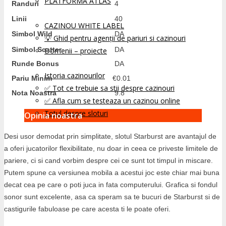
PLATFORMA ATLAS
Randuri
4
BUSINESS
Linii
40
CAZINOU WHITE LABEL
Simbol Wild
DA
💡 Ghid pentru agenții de pariuri si cazinouri
Simbol Scatter
DA
Domenii – proiecte
GHID
Runde Bonus
DA
Istoria cazinourilor
Pariu Minim
€0.01
✅ Tot ce trebuie sa stii despre cazinouri
Nota Noastra
9.8
✅ Afla cum se testeaza un cazinou online
Totul despre sloturi
Opinia noastra
CONFERINȚE
Desi usor demodat prin simplitate, slotul Starburst are avantajul de
CRITICA
a oferi jucatorilor flexibilitate, nu doar in ceea ce priveste limitele de
pariere, ci si cand vorbim despre cei ce sunt tot timpul in miscare.
Putem spune ca versiunea mobila a acestui joc este chiar mai buna
decat cea pe care o poti juca in fata computerului. Grafica si fondul
sonor sunt excelente, asa ca speram sa te bucuri de Starburst si de
castigurile fabuloase pe care acesta ti le poate oferi.