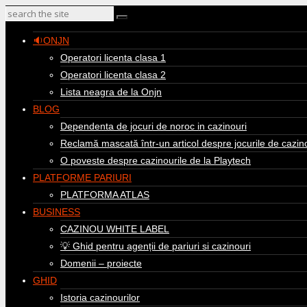
🔉ONJN
Operatori licenta clasa 1
Operatori licenta clasa 2
Lista neagra de la Onjn
BLOG
Dependenta de jocuri de noroc in cazinouri
Reclamă mascată într-un articol despre jocurile de cazin
O poveste despre cazinourile de la Playtech
PLATFORME PARIURI
PLATFORMA ATLAS
BUSINESS
CAZINOU WHITE LABEL
💡 Ghid pentru agenții de pariuri si cazinouri
Domenii – proiecte
GHID
Istoria cazinourilor