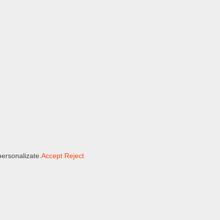
personalizate.
Accept
Reject