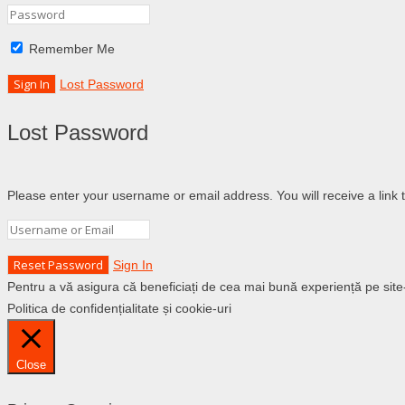
Remember Me
Lost Password
Lost Password
Please enter your username or email address. You will receive a link 
Sign In
Pentru a vă asigura că beneficiați de cea mai bună experiență pe site-u
Politica de confidențialitate și cookie-uri
Close