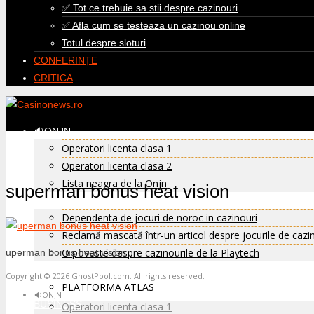
✅ Tot ce trebuie sa stii despre cazinouri
✅ Afla cum se testeaza un cazinou online
Totul despre sloturi
CONFERINȚE
CRITICA
🔉ONJN
Operatori licenta clasa 1
Operatori licenta clasa 2
Lista neagra de la Onjn
superman bonus heat vision
BLOG
Dependenta de jocuri de noroc in cazinouri
Reclamă mascată într-un articol despre jocurile de cazi
O poveste despre cazinourile de la Playtech
uperman bonus heat vision
PLATFORME PARIURI
Copyright © 2026
GhostPool.com
. All rights reserved.
PLATFORMA ATLAS
🔉ONJN
BUSINESS
Operatori licenta clasa 1