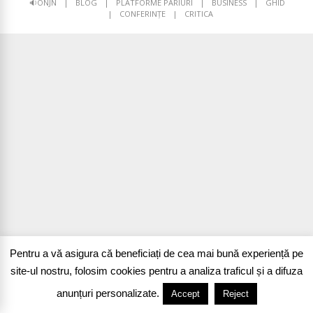
🔉ONJN
BLOG
PLATFORME PARIURI
BUSINESS
GHID
CONFERINȚE
CRITICA
Pentru a vă asigura că beneficiați de cea mai bună experiență pe
site-ul nostru, folosim cookies pentru a analiza traficul și a difuza
anunțuri personalizate.
Accept
Reject