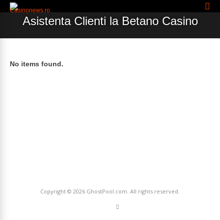
Asistenta Clienti la Betano Casino
No items found.
Copyright © 2026
GhostPool.com
. All rights reserved.