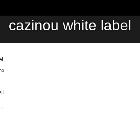
cazinou white label
el
ino
ct
WS