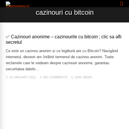
cazinouri cu bitcoin
✅ Cazinouri anonime – cazinourile cu bitcoin ; clic sa afli
secretul
Ce este un cazinou anonim și ce legătură are cu Bitcoin? Navigând
internetul, deseori am întâlnit termenul de cazinou anonim. Toate
reclamele care le vedeam despre cazinouri anonime, garantau
securitatea datelo...
10 JANUARY 2021
NO COMMENTS
1645 VIEWS