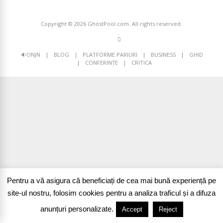
Copyright © 2026
GhostPool.com
. All rights reserved.
🔉ONJN
BLOG
PLATFORME PARIURI
BUSINESS
GHID
CONFERINȚE
CRITICA
Pentru a vă asigura că beneficiați de cea mai bună experiență pe
site-ul nostru, folosim cookies pentru a analiza traficul și a difuza
anunțuri personalizate.
Accept
Reject