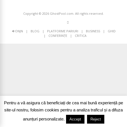
Copyright © 2026
GhostPool.com
. All rights reserved.
🔉ONJN
BLOG
PLATFORME PARIURI
BUSINESS
GHID
CONFERINȚE
CRITICA
Pentru a vă asigura că beneficiați de cea mai bună experiență pe
site-ul nostru, folosim cookies pentru a analiza traficul și a difuza
anunțuri personalizate.
Accept
Reject