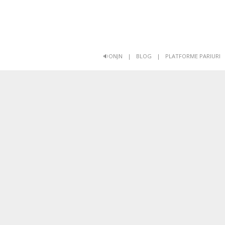
🔉ONJN
BLOG
PLATFORME PARIURI