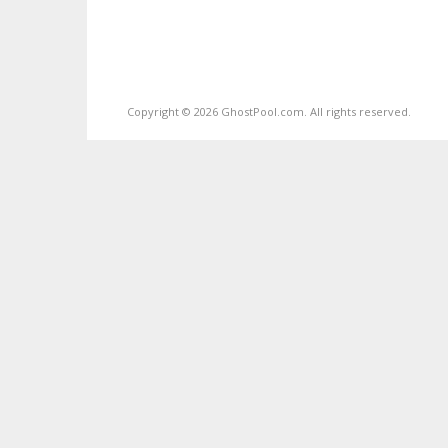
Copyright © 2026
GhostPool.com
. All rights reserved.