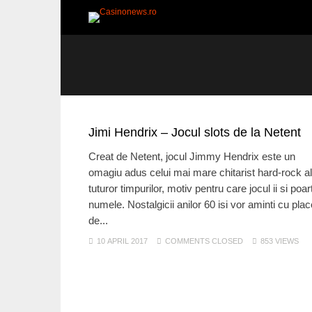
Jimi Hendrix – Jocul slots de la Netent
Creat de Netent, jocul Jimmy Hendrix este un
omagiu adus celui mai mare chitarist hard-rock al
tuturor timpurilor, motiv pentru care jocul ii si poar
numele. Nostalgicii anilor 60 isi vor aminti cu pla
de...
10 APRIL 2017
COMMENTS CLOSED
853 VIEWS