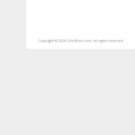
Copyright © 2026
GhostPool.com
. All rights reserved.