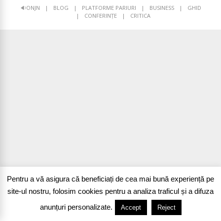
🔉ONJN
BLOG
PLATFORME PARIURI
BUSINESS
GHID
CONFERINȚE
CRITICA
Pentru a vă asigura că beneficiați de cea mai bună experiență pe
site-ul nostru, folosim cookies pentru a analiza traficul și a difuza
anunțuri personalizate.
Accept
Reject