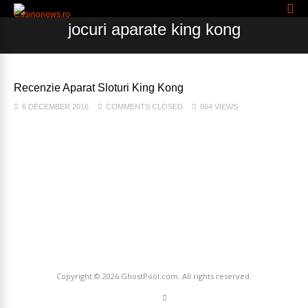
jocuri aparate king kong
Recenzie Aparat Sloturi King Kong
6 DECEMBER 2016
COMMENTS CLOSED
864 VIEWS
Copyright © 2026
GhostPool.com
. All rights reserved.