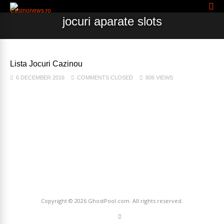
jocuri aparate slots
Lista Jocuri Cazinou
6 DECEMBER 2016
COMMENTS CLOSED
806 VIEWS
Copyright © 2026
GhostPool.com
. All rights reserved.