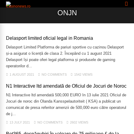
ONJN
Delasport limited oficial legal in Romania
Delasport Limited Platforma de pariuri sportive cu cazinou Delasport
și-a asigurat o licență de clasa 2. Începând cu 1 august 2021
Delasport își poate oferi legal platforma și produsele de gaming
operatorilor d...
1 AUGUST 2021
NO COMMENTS
1542 VIEWS
N1 Interactive ltd amendată de Oficiul de Jocuri de Noroc
N1 Interactive ltd amendată 500,000 EURO In 13 iulie 2021 Oficiul de
Jocuri de noroc din Olanda Kansspelautoriteit ( KSA) a publicat un
comunicat de presa referitor amenzii de 500,000 euro către operatorul
de j...
13 JULY 2021
NO COMMENTS
2602 VIEWS
Bet365, despăgubiri în valoare de 75 milioane £ de la