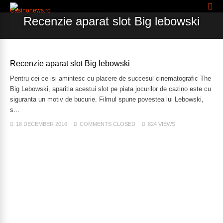
Recenzie aparat slot Big lebowski
Recenzie aparat slot Big lebowski
Pentru cei ce isi amintesc cu placere de succesul cinematografic The
Big Lebowski, aparitia acestui slot pe piata jocurilor de cazino este cu
siguranta un motiv de bucurie. Filmul spune povestea lui Lebowski,
s...
18 DECEMBER 2016
COMMENTS CLOSED
824 VIEWS