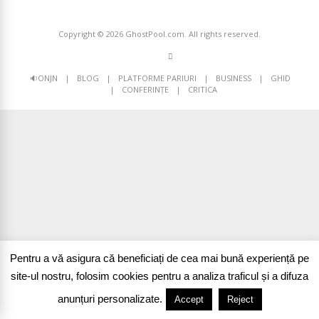
Copyright © 2026
GhostPool.com
. All rights reserved.
🔉ONJN
BLOG
PLATFORME PARIURI
BUSINESS
GHID
CONFERINȚE
CRITICA
Pentru a vă asigura că beneficiați de cea mai bună experiență pe
site-ul nostru, folosim cookies pentru a analiza traficul și a difuza
anunțuri personalizate.
Accept
Reject