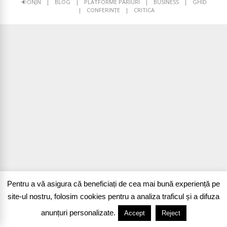
🔉ONJN
BLOG
PLATFORME PARIURI
BUSINESS
GHID
CONFERINȚE
CRITICA
Pentru a vă asigura că beneficiați de cea mai bună experiență pe
site-ul nostru, folosim cookies pentru a analiza traficul și a difuza
anunțuri personalizate.
Accept
Reject