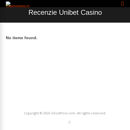
Recenzie Unibet Casino
No items found.
Copyright © 2026
GhostPool.com
. All rights reserved.