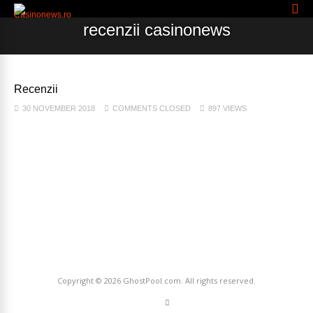
recenzii casinonews
Recenzii
30 NOVEMBER 2018
COMMENTS CLOSED
897 VIEWS
Copyright © 2026
GhostPool.com
. All rights reserved.