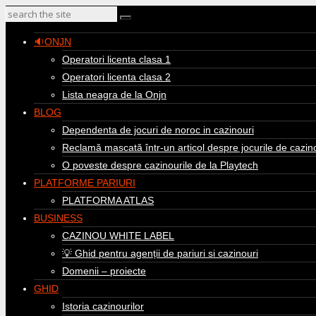
🔉ONJN
Operatori licenta clasa 1
Operatori licenta clasa 2
Lista neagra de la Onjn
BLOG
Dependenta de jocuri de noroc in cazinouri
Reclamă mascată într-un articol despre jocurile de cazin
O poveste despre cazinourile de la Playtech
PLATFORME PARIURI
PLATFORMA ATLAS
BUSINESS
CAZINOU WHITE LABEL
💡 Ghid pentru agenții de pariuri si cazinouri
Domenii – proiecte
GHID
Istoria cazinourilor