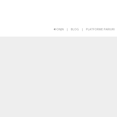
🔉ONJN
BLOG
PLATFORME PARIURI