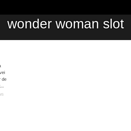
wonder woman slot
a
vei
r de
...
WS