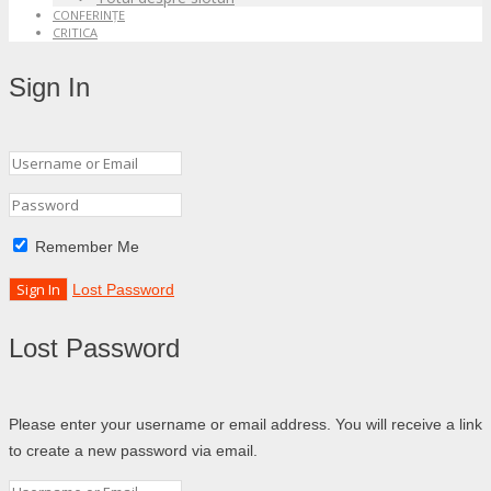
CONFERINȚE
CRITICA
Sign In
Remember Me
Lost Password
Lost Password
Please enter your username or email address. You will receive a link
to create a new password via email.