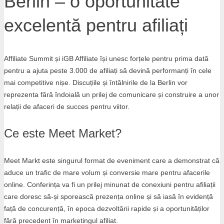
Berlin – o oportunitate
excelentă pentru afiliați
Affiliate Summit și iGB Affiliate își unesc forțele pentru prima dată
pentru a ajuta peste 3.000 de afiliați să devină performanți în cele
mai competitive nișe. Discuțiile și întâlnirile de la Berlin vor
reprezenta fără îndoială un prilej de comunicare și construire a unor
relații de afaceri de succes pentru viitor.
Ce este Meet Market?
Meet Markt este singurul format de eveniment care a demonstrat că
aduce un trafic de mare volum și conversie mare pentru afacerile
online. Conferința va fi un prilej minunat de conexiuni pentru afiliații
care doresc să-și sporească prezența online și să iasă în evidență
față de concurență, în epoca dezvoltării rapide și a oportunităților
fără precedent în marketingul afiliat.