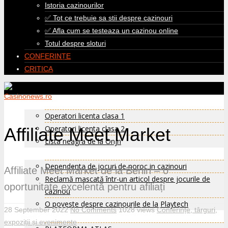
Istoria cazinourilor
✅ Tot ce trebuie sa stii despre cazinouri
✅ Afla cum se testeaza un cazinou online
Totul despre sloturi
CONFERINȚE
CRITICA
🔉ONJN
Operatori licenta clasa 1
Operatori licenta clasa 2
Affiliate Meet Market
Lista neagra de la Onjn
BLOG
Dependenta de jocuri de noroc in cazinouri
Affiliate Meet Market de la Berlin – o
Reclamă mascată într-un articol despre jocurile de
oportunitate excelentă pentru afiliați
cazinou
O poveste despre cazinourile de la Playtech
28 September 2022
No Comments
1028 views
Conferințe, târguri,
PLATFORME PARIURI
expoziții și evenimente