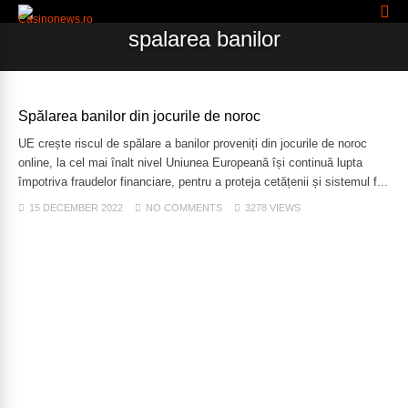
spalarea banilor
Spălarea banilor din jocurile de noroc
UE crește riscul de spălare a banilor proveniți din jocurile de noroc
online, la cel mai înalt nivel Uniunea Europeană își continuă lupta
împotriva fraudelor financiare, pentru a proteja cetățenii și sistemul f...
15 DECEMBER 2022
NO COMMENTS
3278 VIEWS