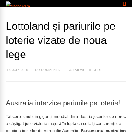
Lottoland și pariurile pe
loterie vizate de noua
lege
9 JULY 2018
NO COMMENTS
1324 VIEWS
STIRI
Australia interzice pariurile pe loterie!
Tabcorp, unul din giganții mondial din industria jocurilor de noroc
a câștigat joi o victorie majoră în lupta cu ceilalți concurenți de
pe piața jocurilor de noroc din Australia.
Parlamentul australian