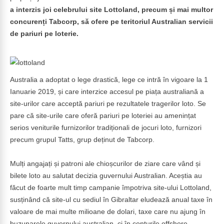
a interzis joi celebrului site Lottoland, precum și mai multor
concurenți Tabcorp, să ofere pe teritoriul Australian servicii
de pariuri pe loterie.
Australia a adoptat o lege drastică, lege ce intră în vigoare la 1
Ianuarie 2019, și care interzice accesul pe piața australiană a
site-urilor care acceptă pariuri pe rezultatele tragerilor loto. Se
pare că site-urile care oferă pariuri pe loteriei au amenințat
serios veniturile furnizorilor tradiționali de jocuri loto, furnizori
precum grupul Tatts, grup deținut de Tabcorp.
Mulți angajați și patroni ale chioșcurilor de ziare care vând și
bilete loto au salutat decizia guvernului Australian. Aceștia au
făcut de foarte mult timp campanie împotriva site-ului Lottoland,
susținând că site-ul cu sediul în Gibraltar eludează anual taxe în
valoare de mai multe milioane de dolari, taxe care nu ajung în
buzunarele guvernului australian, ci în conturile offshore