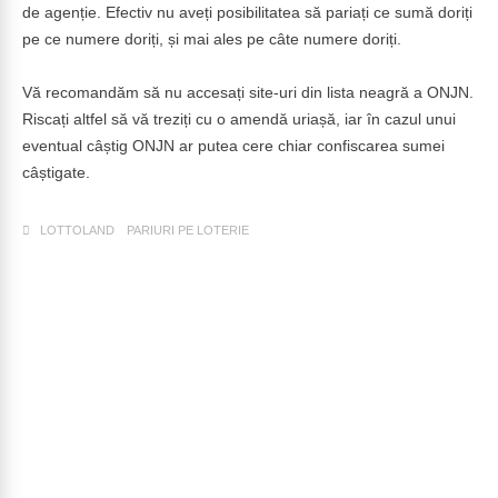
de agenție. Efectiv nu aveți posibilitatea să pariați ce sumă doriți
pe ce numere doriți, și mai ales pe câte numere doriți.
Vă recomandăm să nu accesați site-uri din lista neagră a ONJN.
Riscați altfel să vă treziți cu o amendă uriașă, iar în cazul unui
eventual câștig ONJN ar putea cere chiar confiscarea sumei
câștigate.
LOTTOLAND
PARIURI PE LOTERIE