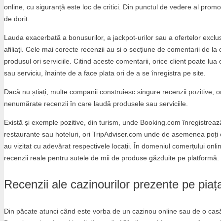
online, cu siguranță este loc de critici. Din punctul de vedere al promo
de dorit.
Lauda exacerbată a bonusurilor, a jackpot-urilor sau a ofertelor exclusi
afiliați. Cele mai corecte recenzii au si o secțiune de comentarii de la
produsul ori serviciile. Citind aceste comentarii, orice client poate lua
sau serviciu, înainte de a face plata ori de a se înregistra pe site.
Dacă nu știați, multe companii construiesc singure recenzii pozitive, or
nenumărate recenzii în care laudă produsele sau serviciile.
Există și exemple pozitive, din turism, unde Booking.com înregistrează 
restaurante sau hoteluri, ori TripAdviser.com unde de asemenea poți c
au vizitat cu adevărat respectivele locații. În domeniul comerțului 
recenzii reale pentru sutele de mii de produse găzduite pe platformă.
Recenzii ale cazinourilor prezente pe pi
Din păcate atunci când este vorba de un cazinou online sau de o casă 