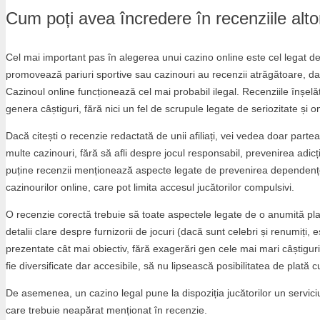
Cum poți avea încredere în recenziile altor
Cel mai important pas în alegerea unui cazino online este cel legat de 
promovează pariuri sportive sau cazinouri au recenzii atrăgătoare, da
Cazinoul online funcționează cel mai probabil ilegal. Recenziile înșelă
genera câștiguri, fără nici un fel de scrupule legate de seriozitate și on
Dacă citești o recenzie redactată de unii afiliați, vei vedea doar partea
multe cazinouri, fără să afli despre jocul responsabil, prevenirea adicț
puține recenzii menționează aspecte legate de prevenirea dependenței
cazinourilor online, care pot limita accesul jucătorilor compulsivi.
O recenzie corectă trebuie să toate aspectele legate de o anumită pla
detalii clare despre furnizorii de jocuri (dacă sunt celebri și renumiți, 
prezentate cât mai obiectiv, fără exagerări gen cele mai mari câștigu
fie diversificate dar accesibile, să nu lipsească posibilitatea de plată 
De asemenea, un cazino legal pune la dispoziția jucătorilor un servic
care trebuie neapărat menționat în recenzie.