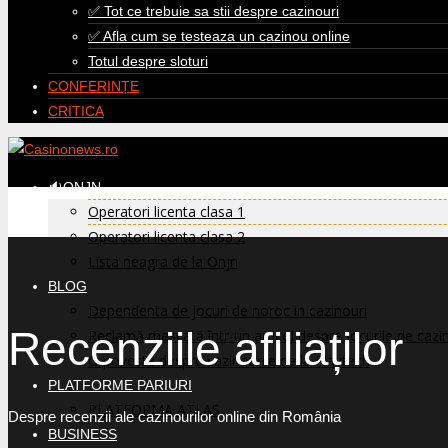
✅ Tot ce trebuie sa stii despre cazinouri
✅ Afla cum se testeaza un cazinou online
Totul despre sloturi
CONFERINȚE
CRITICA
🔉ONJN
Operatori licenta clasa 1
Operatori licenta clasa 2
Lista neagra de la Onjn
BLOG
Dependenta de jocuri de noroc in cazinouri
Recenziile afiliaților
Reclamă mascată într-un articol despre jocurile de cazi
O poveste despre cazinourile de la Playtech
PLATFORME PARIURI
PLATFORMA ATLAS
Despre recenzii ale cazinourilor online din România
BUSINESS