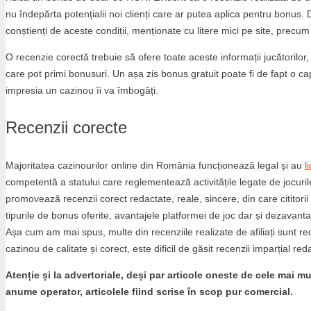
nu îndepărta potențialii noi clienți care ar putea aplica pentru bonus. 
conștienți de aceste condiții, menționate cu litere mici pe site, precum
O recenzie corectă trebuie să ofere toate aceste informații jucătorilor, 
care pot primi bonusuri. Un așa zis bonus gratuit poate fi de fapt o ca
impresia un cazinou îi va îmbogăți.
Recenzii corecte
Majoritatea cazinourilor online din România funcționează legal și au
l
competentă a statului care reglementează activitățile legate de jocuril
promovează recenzii corect redactate, reale, sincere, din care cititorii 
tipurile de bonus oferite, avantajele platformei de joc dar și dezavanta
Așa cum am mai spus, multe din recenziile realizate de afiliați sunt r
cazinou de calitate și corect, este dificil de găsit recenzii imparțial red
Atenție și la advertoriale, deși par articole oneste de cele mai
anume operator, articolele fiind scrise în scop pur comercial.